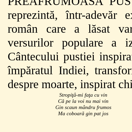
PREAFRUMOASĂ PUSTIE 
reprezintă, într-adevăr 
român care a lăsat vari
versurilor populare a i
Cântecului pustiei inspir
împăratul Indiei, transfo
despre moarte, inspirat ch
Stropiţâ-mi faţa cu vin
Că pe la voi nu mai vin
Gin scaun mândru frumos
Ma coboară gin pat jos