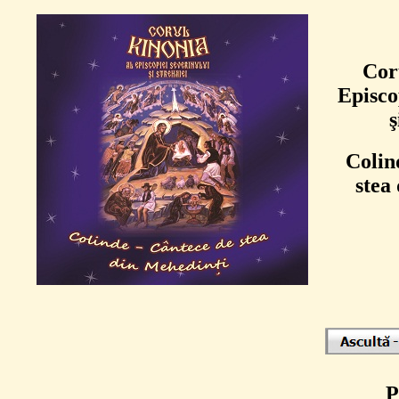
Cor
Episco
ş
Colin
stea
P