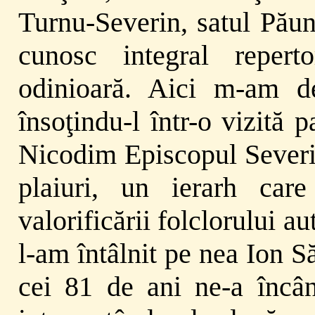
Turnu-Severin, satul Păun
cunosc integral repert
odinioară. Aici m-am de
însoţindu-l într-o vizită p
Nicodim Episcopul Severinu
plaiuri, un ierarh care
valorificării folclorului 
l-am întâlnit pe nea Ion S
cei 81 de ani ne-a încân